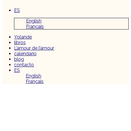
ES
English
Français
Yolande
libros
L’amour de l’amour
calendario
blog
contacto
ES
English
Français