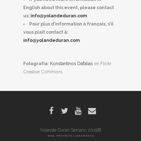
English about this event, please contact
us:
info@yolandeduran.com
Pour plus d’information à français, s’il
vous plaît contact à:
info@yolandeduran.com
Fotografía:
Konstantinos Dafalias
en Flickr
Creative Commons
Yolande Duran Serrano 2015©
WEB: PROYECTO LIBREMENTE