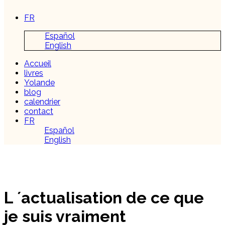
FR
Español
English
Accueil
livres
Yolande
blog
calendrier
contact
FR
Español
English
L ´actualisation de ce que
je suis vraiment