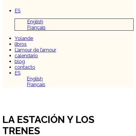
ES
English
Français
Yolande
libros
L’amour de l’amour
calendario
blog
contacto
ES
English
Français
LA ESTACIÓN Y LOS
TRENES