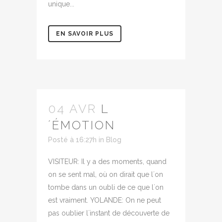
unique...
EN SAVOIR PLUS
04 AVR
L
´ÉMOTION
Posté à 16:27h
in
Blog
VISITEUR: Il y a des moments, quand
on se sent mal, où on dirait que l´on
tombe dans un oubli de ce que l´on
est vraiment. YOLANDE: On ne peut
pas oublier l´instant de découverte de