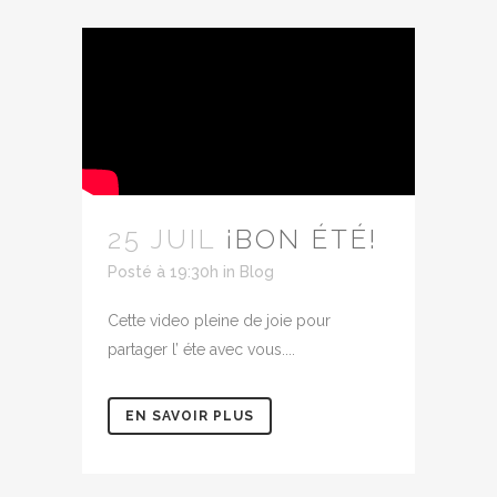
25 JUIL
¡BON ÉTÉ!
Posté à 19:30h
in
Blog
Cette video pleine de joie pour
partager l’ éte avec vous....
EN SAVOIR PLUS