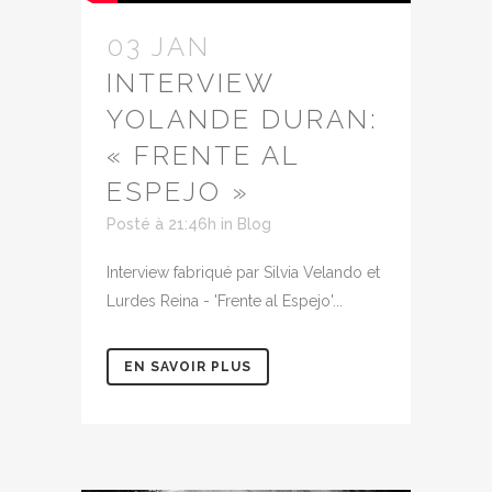
03 JAN
INTERVIEW
YOLANDE DURAN:
« FRENTE AL
ESPEJO »
Posté à 21:46h
in
Blog
Interview fabriqué par Silvia Velando et
Lurdes Reina - 'Frente al Espejo'...
EN SAVOIR PLUS