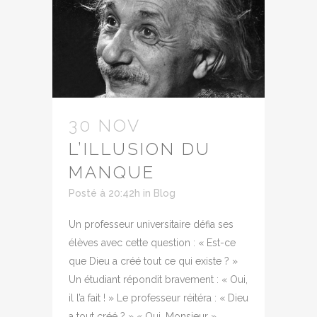
30 NOV
L’ILLUSION DU
MANQUE
Posté à 20:42h
in
Blog
Un professeur universitaire défia ses
élèves avec cette question : « Est-ce
que Dieu a créé tout ce qui existe ? »
Un étudiant répondit bravement : « Oui,
il l’a fait ! » Le professeur réitéra : « Dieu
a tout créé ? » « Oui, Monsieur »,